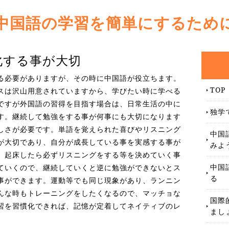
中国語の学習を簡単にするため
化する事が大切
る必要がありますが、その時に中国語が役立ちます。
TOP
スは沢山用意されていますから、学びたい時に学べる
ですが外国語の習得を目指す場合は、日常生活の中に
独学
す。継続して勉強をする事が何事にも大切になります
しさが必要です。単語を覚えられた喜びやリスニング
中国
が大切であり、自分が成長している事を実感する事が
みよ
。起床したら必ずリスニングをする等を決めていく事
中国
ていくので、継続していくと逆に勉強ができないとス
る
事ができます。運動等でも同じ現象があり、ランニン
んな時もトレーニングをしたくなるので、マッチョな
国際
習を習慣化できれば、記憶が定着してネイティブのレ
まし